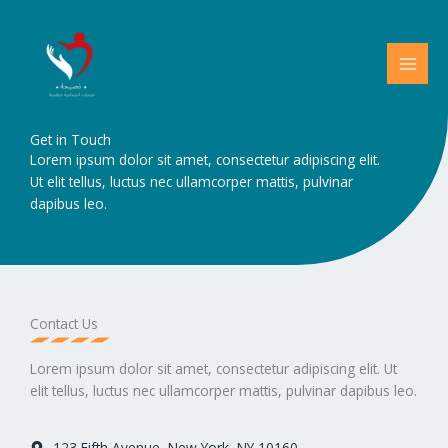
Skip
to
content
Get in Touch
Lorem ipsum dolor sit amet, consectetur adipiscing elit.
Ut elit tellus, luctus nec ullamcorper mattis, pulvinar
dapibus leo.
Contact Us
Lorem ipsum dolor sit amet, consectetur adipiscing elit. Ut
elit tellus, luctus nec ullamcorper mattis, pulvinar dapibus leo.
123 Fifth Avenue, New York, NY 10160