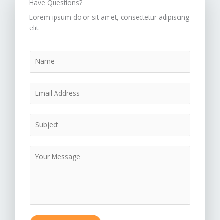
Have Questions?
Lorem ipsum dolor sit amet, consectetur adipiscing
elit.
N
a
m
E
e
m
*
a
S
i
u
l
b
*
M
j
e
e
s
c
s
t
a
*
g
e